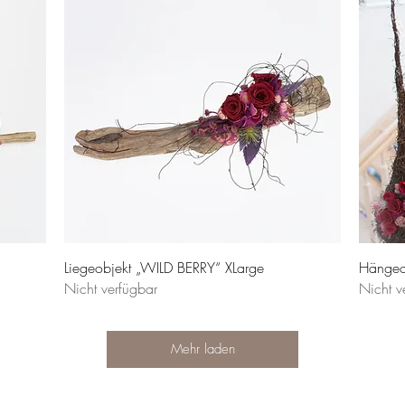
Liegeobjekt „WILD BERRY“ XLarge
Hängeo
Nicht verfügbar
Nicht v
Mehr laden