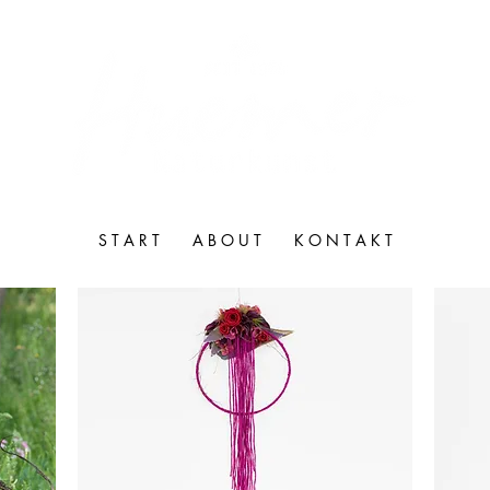
S T A R T
A B O U T
K O N T A K T