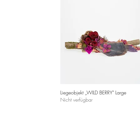
Liegeobjekt „WILD BERRY" Large
Nicht verfügbar