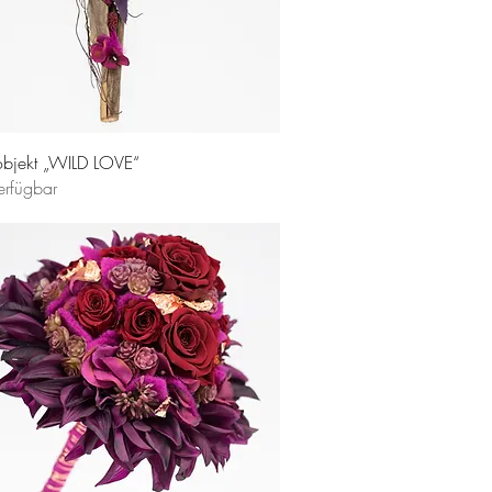
bjekt „WILD LOVE“
erfügbar