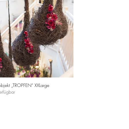
bjekt „TROPFEN“ XXLarge
erfügbar