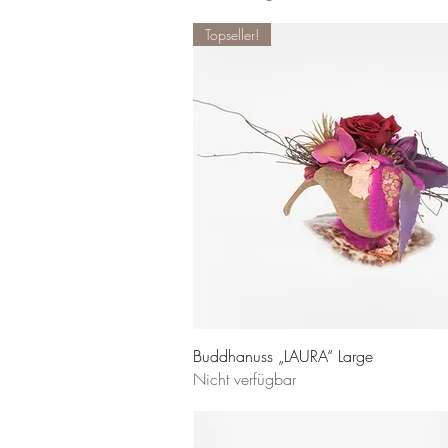
Topseller!
Buddhanuss „LAURA“ Large
Nicht verfügbar