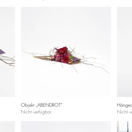
Objekt „ABENDROT“
Hängeo
Nicht verfügbar
Nicht v