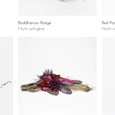
Buddhanuss XLarge
Red Pas
Nicht verfügbar
Nicht v