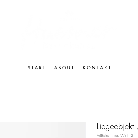
S T A R T
A B O U T
K O N T A K T
Liegeobjekt
Artikelnummer: WB112