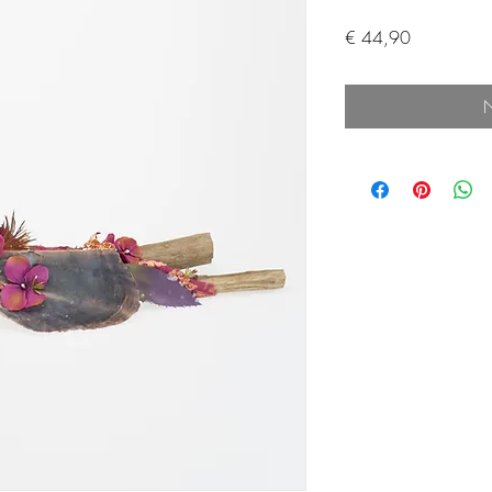
Preis
€ 44,90
N