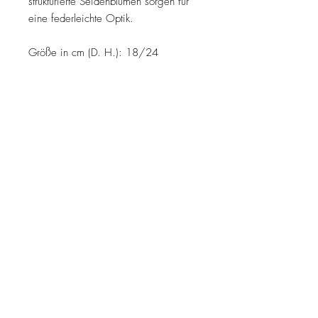
strukturierte Seidenblumen sorgen für
eine federleichte Optik.
Größe in cm (D. H.): 18/24
MELDE DICH ZUM NEWSLETTER AN
Jetzt abonnieren
Kontakt
Impressum