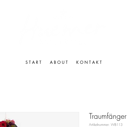
S T A R T
A B O U T
K O N T A K T
Traumfänge
Artikelnummer: WB113