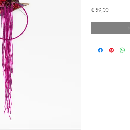
Preis
€ 59,00
N