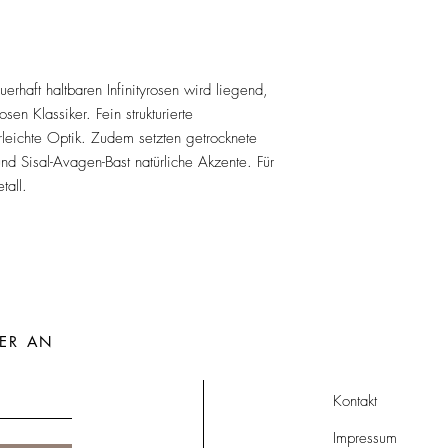
erhaft haltbaren Infinityrosen wird liegend,
sen Klassiker. Fein strukturierte
leichte Optik. Zudem setzten getrocknete
und Sisal-Avagen-Bast natürliche Akzente. Für
tall.
ER AN
Kontakt
Impressum