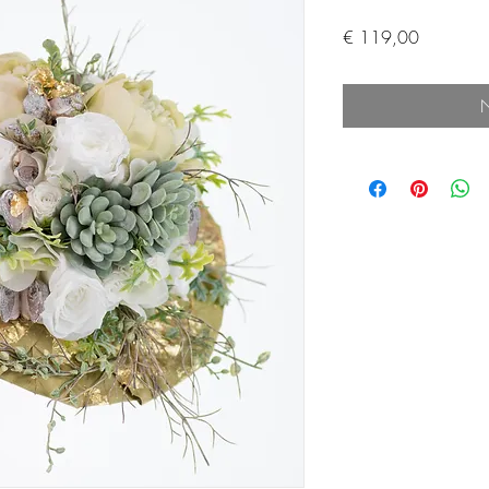
Preis
€ 119,00
N