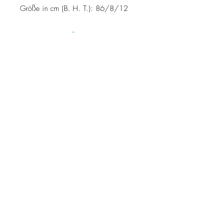
Größe in cm (B. H. T.): 86/8/12
MELDE DICH ZUM NEWSLETTER AN
Jetzt abonnieren
Kontakt
Impressum
© 2026 by Huemer Naturkunst - Österreich -
post@huemer-
naturkunst.at