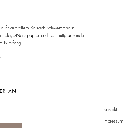
sen auf wertvollem Salzach-Schwemmholz.
imalaya-Naturpapier und perlmuttglänzende
m Blickfang.
7
ER AN
Kontakt
Impressum