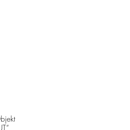
bjekt
UT“