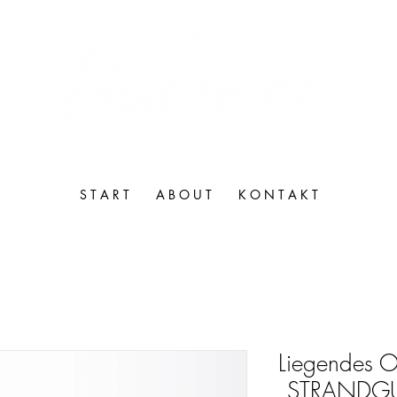
S T A R T
A B O U T
K O N T A K T
Liegendes O
„STRANDG