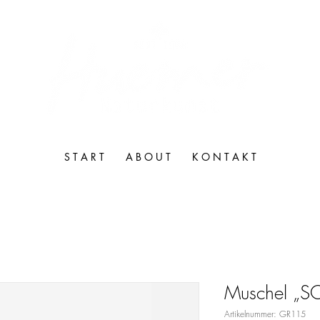
S T A R T
A B O U T
K O N T A K T
Muschel „SO
Artikelnummer: GR115