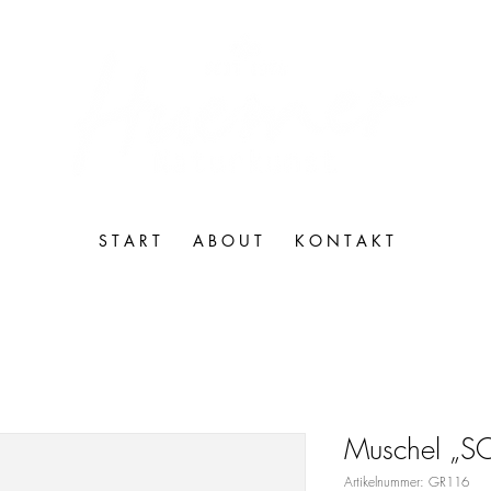
S T A R T
A B O U T
K O N T A K T
Muschel „S
Artikelnummer: GR116