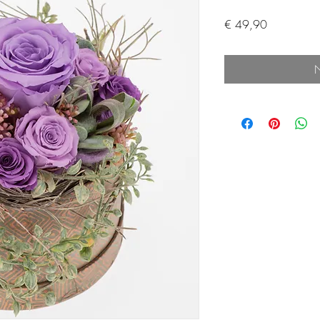
Preis
€ 49,90
N