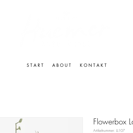
S T A R T
A B O U T
K O N T A K T
Flowerbox L
Artikelnummer: LL107