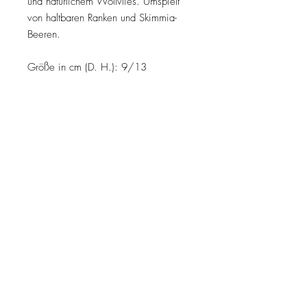
und natürlichem Wollvlies. Umspielt
von haltbaren Ranken und Skimmia-
Beeren.
Größe in cm (D. H.): 9/13
MELDE DICH ZUM NEWSLETTER AN
Jetzt abonnieren
Kontakt
Impressum