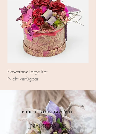
Flowerbox Large Rot
Flowerbox Rot Medium
Nicht verfügbar
Nicht verfügbar
PICK UP YOUR
FAVORITE
BRAUTSTRAUSS