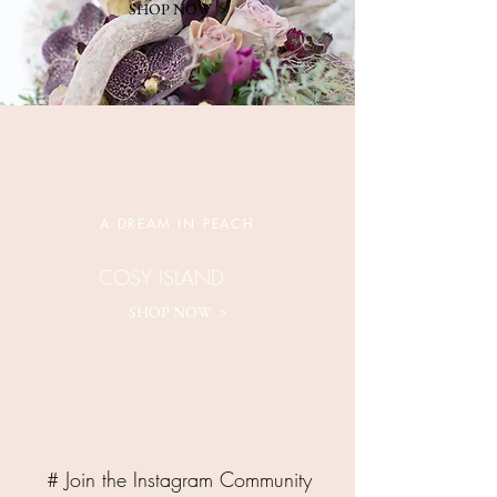
SHOP NOW >
A DREAM IN PEACH
COSY ISLAND
SHOP NOW >
# Join the Instagram Community