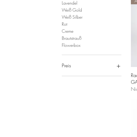
A
Lavendel
Weiß Gold
Weiß Silber
Rot
Creme
Brautstrauß
Flowerbox
Preis
Ra
GA
12 €
299 €
Ni