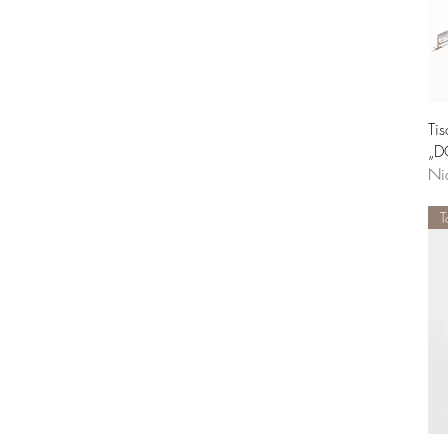
Ti
„
Ni
T