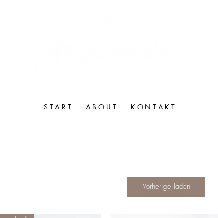
S T A R T
A B O U T
K O N T A K T
Vorherige laden