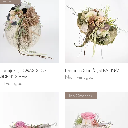
usverkauft
umobjekt „FLORAS SECRET
Brocante Strauß „SERAFINA“
RDEN“ XLarge
Nicht verfügbar
cht verfügbar
Top Geschenk!