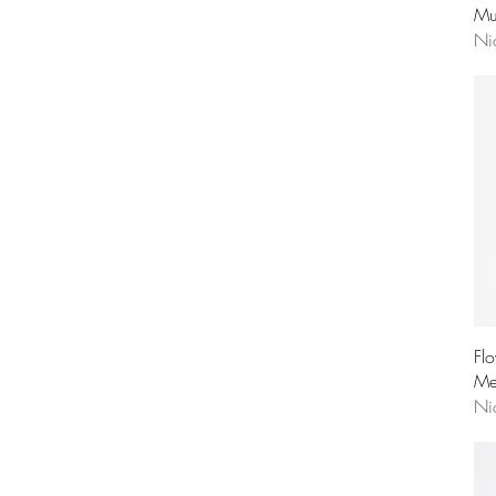
Mu
Ni
Fl
Me
Ni