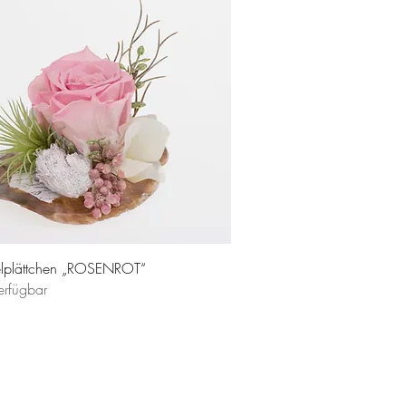
lplättchen „ROSENROT“
erfügbar