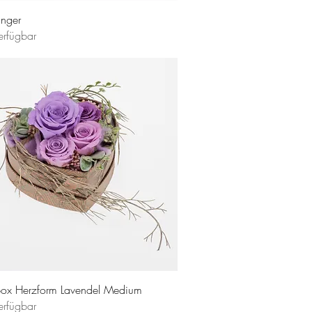
änger
erfügbar
box Herzform Lavendel Medium
erfügbar