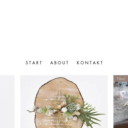
S T A R T
A B O U T
K O N T A K T
Neu!