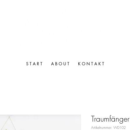
S T A R T
A B O U T
K O N T A K T
Traumfänger
Artikelnummer: WD102