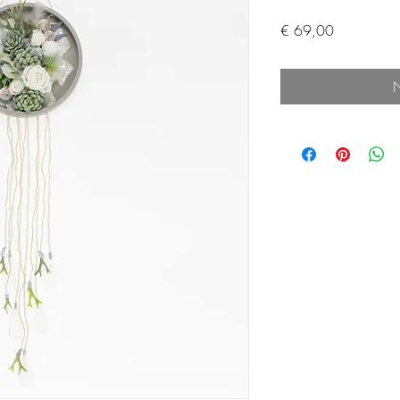
Preis
€ 69,00
N