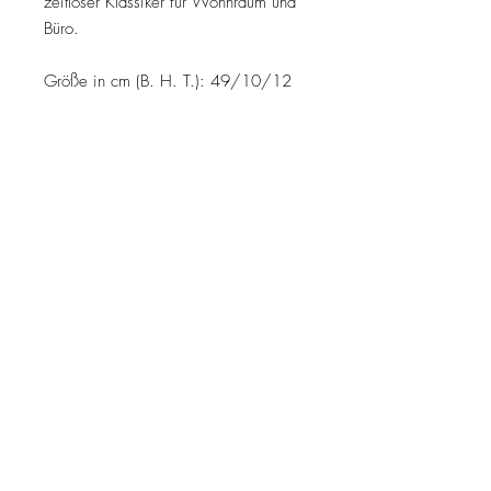
zeitloser Klassiker für Wohnraum und
Büro.
Größe in cm (B. H. T.): 49/10/12
MELDE DICH ZUM NEWSLETTER AN
Jetzt abonnieren
Kontakt
Impressum