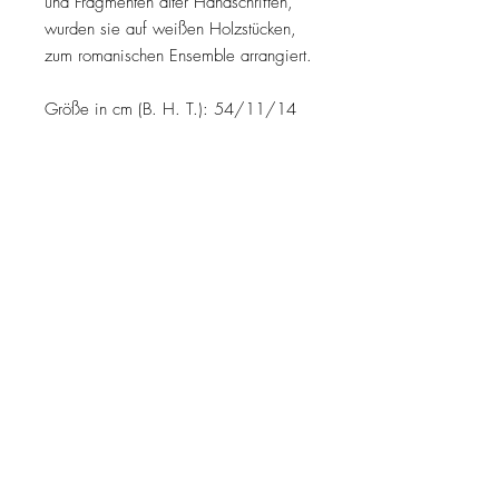
und Fragmenten alter Handschriften,
wurden sie auf weißen Holzstücken,
zum romanischen Ensemble arrangiert.
Größe in cm (B. H. T.): 54/11/14
MELDE DICH ZUM NEWSLETTER AN
Jetzt abonnieren
Kontakt
Impressum